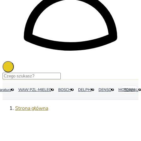
aratura
WAW PZL-MIELEC
BOSCH
DELPHI
DENSO
MOTORPAL
Więcej
Strona główna