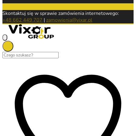
Skontaktuj się w sprawie zamówienia internetowego:
+48 662 449 707
|
zamowienia@vixar.pl