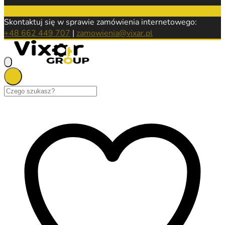
Skontaktuj się w sprawie zamówienia internetowego:
+48 662 449 707
|
zamowienia@vixar.pl