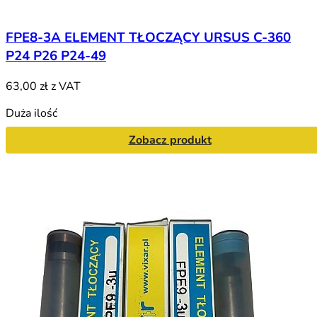
FPE8-3A ELEMENT TŁOCZĄCY URSUS C-360
P24 P26 P24-49
63,00 zł
z VAT
Duża ilość
Zobacz produkt