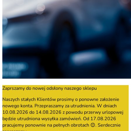
Zaprszamy do nowej odsłony naszego sklepu
Naszych stałych Klientów prosimy o ponowne założenie
nowego konta. Przepraszamy za utrudnienia. W dniach
10.08.2026 do 14.08.2026 z powodu przerwy urlopowej
będzie utrudniona wysyłka zamówień. Od 17.08.2026
pracujemy ponownie na pełnych obrotach 😊. Serdecznie