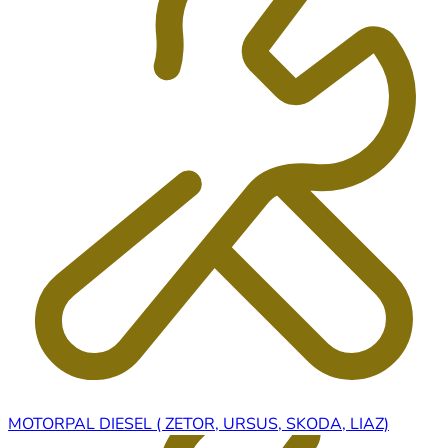
MOTORPAL DIESEL ( ZETOR, URSUS, SKODA, LIAZ)