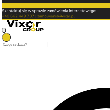
Skontaktuj się w sprawie zamówienia internetowego:
+48 662 449 707
|
zamowienia@vixar.pl