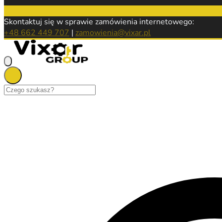
Skontaktuj się w sprawie zamówienia internetowego:
+48 662 449 707
|
zamowienia@vixar.pl