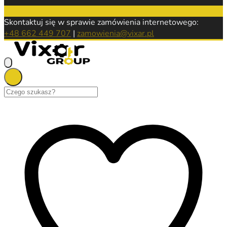
Skontaktuj się w sprawie zamówienia internetowego:
+48 662 449 707
|
zamowienia@vixar.pl