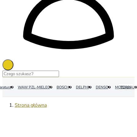
aratura
WAW PZL-MIELEC
BOSCH
DELPHI
DENSO
MOTORPAL
Więcej
Strona główna