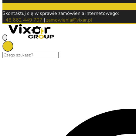
Skontaktuj się w sprawie zamówienia internetowego:
+48 662 449 707
|
zamowienia@vixar.pl