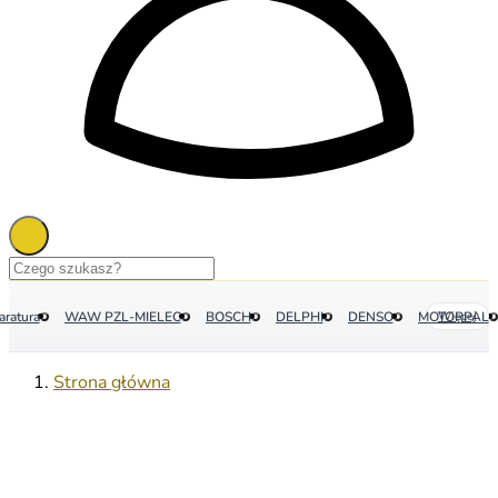
aratura
WAW PZL-MIELEC
BOSCH
DELPHI
DENSO
MOTORPAL
Więcej
Strona główna