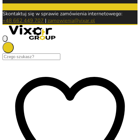
Skontaktuj się w sprawie zamówienia internetowego:
+48 662 449 707
|
zamowienia@vixar.pl