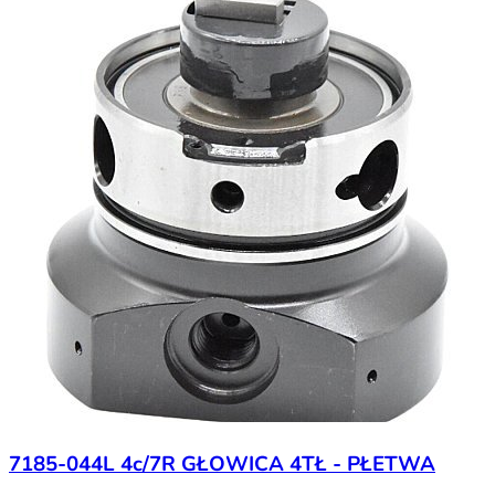
7185-044L 4c/7R GŁOWICA 4TŁ - PŁETWA