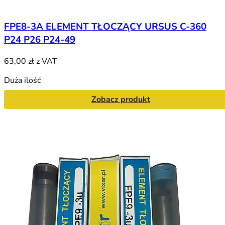
FPE8-3A ELEMENT TŁOCZĄCY URSUS C-360
P24 P26 P24-49
63,00 zł
z VAT
Duża ilość
Zobacz produkt