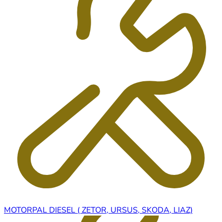
MOTORPAL DIESEL ( ZETOR, URSUS, SKODA, LIAZ)