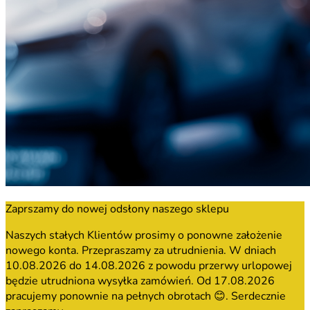
Zaprszamy do nowej odsłony naszego sklepu
Naszych stałych Klientów prosimy o ponowne założenie
nowego konta. Przepraszamy za utrudnienia. W dniach
10.08.2026 do 14.08.2026 z powodu przerwy urlopowej
będzie utrudniona wysyłka zamówień. Od 17.08.2026
pracujemy ponownie na pełnych obrotach 😊. Serdecznie