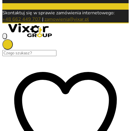
Skontaktuj się w sprawie zamówienia internetowego:
+48 662 449 707
|
zamowienia@vixar.pl