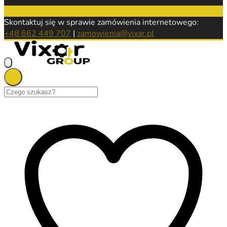
Skontaktuj się w sprawie zamówienia internetowego:
+48 662 449 707
|
zamowienia@vixar.pl