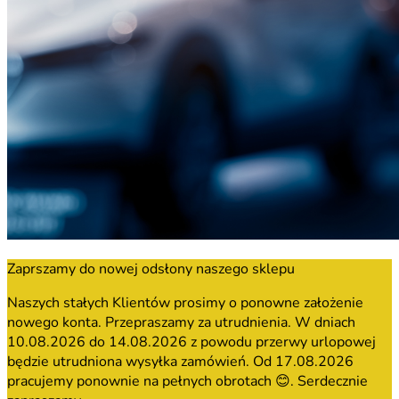
Zaprszamy do nowej odsłony naszego sklepu
Naszych stałych Klientów prosimy o ponowne założenie
nowego konta. Przepraszamy za utrudnienia. W dniach
10.08.2026 do 14.08.2026 z powodu przerwy urlopowej
będzie utrudniona wysyłka zamówień. Od 17.08.2026
pracujemy ponownie na pełnych obrotach 😊. Serdecznie