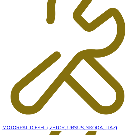
MOTORPAL DIESEL ( ZETOR, URSUS, SKODA, LIAZ)