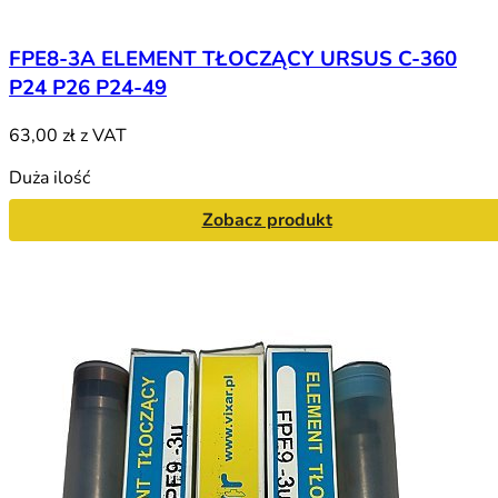
FPE8-3A ELEMENT TŁOCZĄCY URSUS C-360
P24 P26 P24-49
63,00 zł
z VAT
Duża ilość
Zobacz produkt