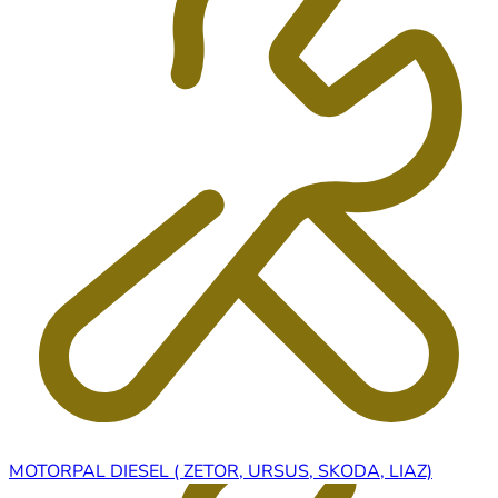
MOTORPAL DIESEL ( ZETOR, URSUS, SKODA, LIAZ)