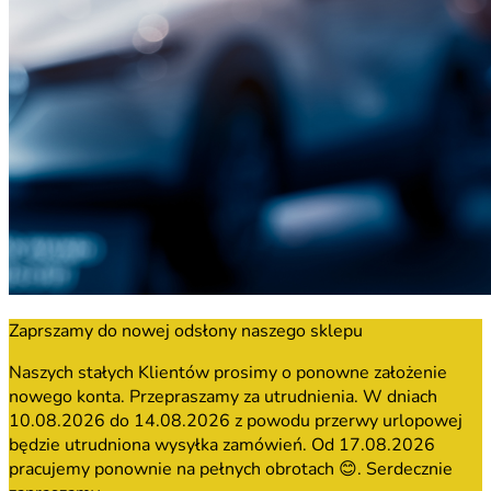
Zaprszamy do nowej odsłony naszego sklepu
Naszych stałych Klientów prosimy o ponowne założenie
nowego konta. Przepraszamy za utrudnienia. W dniach
10.08.2026 do 14.08.2026 z powodu przerwy urlopowej
będzie utrudniona wysyłka zamówień. Od 17.08.2026
pracujemy ponownie na pełnych obrotach 😊. Serdecznie