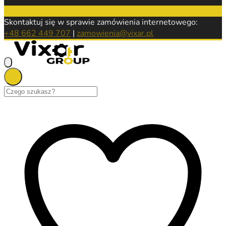
Skontaktuj się w sprawie zamówienia internetowego:
+48 662 449 707
|
zamowienia@vixar.pl