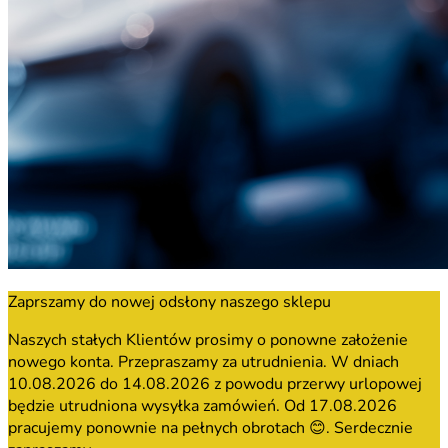
Zaprszamy do nowej odsłony naszego sklepu
Naszych stałych Klientów prosimy o ponowne założenie
nowego konta. Przepraszamy za utrudnienia. W dniach
10.08.2026 do 14.08.2026 z powodu przerwy urlopowej
będzie utrudniona wysyłka zamówień. Od 17.08.2026
pracujemy ponownie na pełnych obrotach 😊. Serdecznie