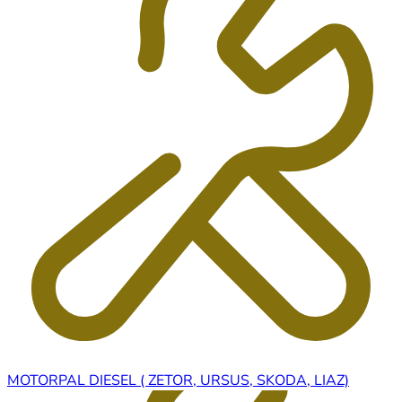
MOTORPAL DIESEL ( ZETOR, URSUS, SKODA, LIAZ)