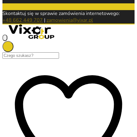
Skontaktuj się w sprawie zamówienia internetowego:
+48 662 449 707
|
zamowienia@vixar.pl