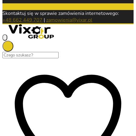
Skontaktuj się w sprawie zamówienia internetowego:
+48 662 449 707
|
zamowienia@vixar.pl