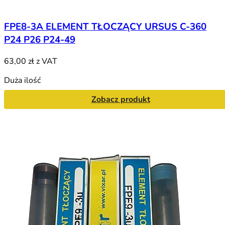
FPE8-3A ELEMENT TŁOCZĄCY URSUS C-360
P24 P26 P24-49
63,00 zł
z VAT
Duża ilość
Zobacz produkt