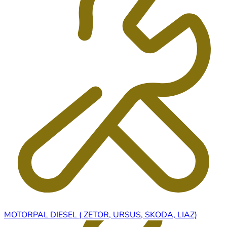
MOTORPAL DIESEL ( ZETOR, URSUS, SKODA, LIAZ)