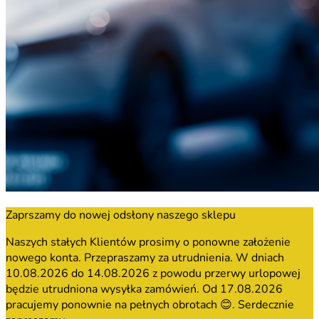
Zaprszamy do nowej odsłony naszego sklepu
Naszych stałych Klientów prosimy o ponowne założenie
nowego konta. Przepraszamy za utrudnienia. W dniach
10.08.2026 do 14.08.2026 z powodu przerwy urlopowej
będzie utrudniona wysyłka zamówień. Od 17.08.2026
pracujemy ponownie na pełnych obrotach 😊. Serdecznie