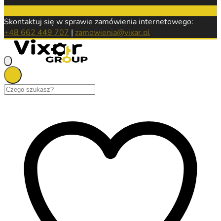
Skontaktuj się w sprawie zamówienia internetowego:
+48 662 449 707
|
zamowienia@vixar.pl