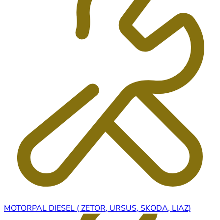
MOTORPAL DIESEL ( ZETOR, URSUS, SKODA, LIAZ)