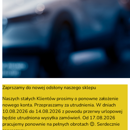
Zaprszamy do nowej odsłony naszego sklepu
Naszych stałych Klientów prosimy o ponowne założenie
nowego konta. Przepraszamy za utrudnienia. W dniach
10.08.2026 do 14.08.2026 z powodu przerwy urlopowej
będzie utrudniona wysyłka zamówień. Od 17.08.2026
pracujemy ponownie na pełnych obrotach 😊. Serdecznie