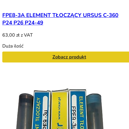
FPE8-3A ELEMENT TŁOCZĄCY URSUS C-360
P24 P26 P24-49
63,00 zł
z VAT
Duża ilość
Zobacz produkt