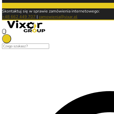
Skontaktuj się w sprawie zamówienia internetowego:
+48 662 449 707
|
zamowienia@vixar.pl