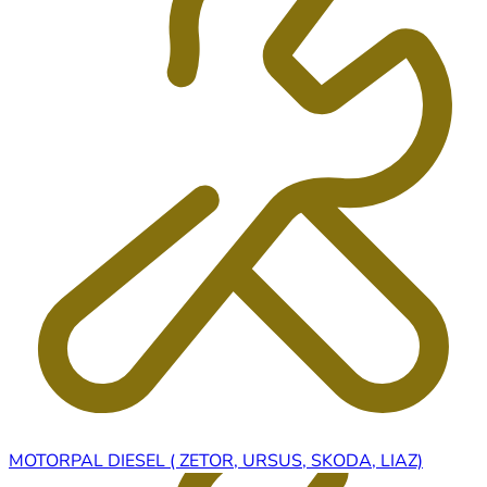
MOTORPAL DIESEL ( ZETOR, URSUS, SKODA, LIAZ)