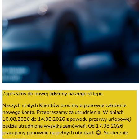
Zaprszamy do nowej odsłony naszego sklepu
Naszych stałych Klientów prosimy o ponowne założenie
nowego konta. Przepraszamy za utrudnienia. W dniach
10.08.2026 do 14.08.2026 z powodu przerwy urlopowej
będzie utrudniona wysyłka zamówień. Od 17.08.2026
pracujemy ponownie na pełnych obrotach 😊. Serdecznie