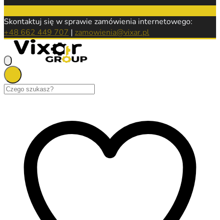
Skontaktuj się w sprawie zamówienia internetowego:
+48 662 449 707
|
zamowienia@vixar.pl