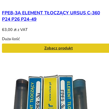
FPE8-3A ELEMENT TŁOCZĄCY URSUS C-360
P24 P26 P24-49
63,00 zł
z VAT
Duża ilość
Zobacz produkt