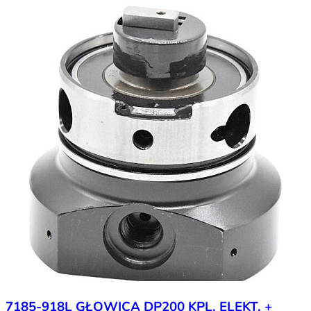
7185-918L GŁOWICA DP200 KPL. ELEKT. +