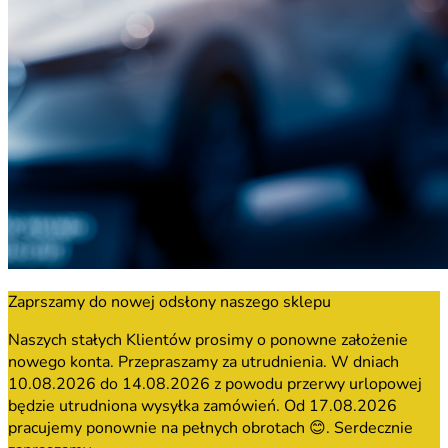
Zaprszamy do nowej odsłony naszego sklepu
Naszych stałych Klientów prosimy o ponowne założenie
nowego konta. Przepraszamy za utrudnienia. W dniach
10.08.2026 do 14.08.2026 z powodu przerwy urlopowej
będzie utrudniona wysyłka zamówień. Od 17.08.2026
pracujemy ponownie na pełnych obrotach 😊. Serdecznie