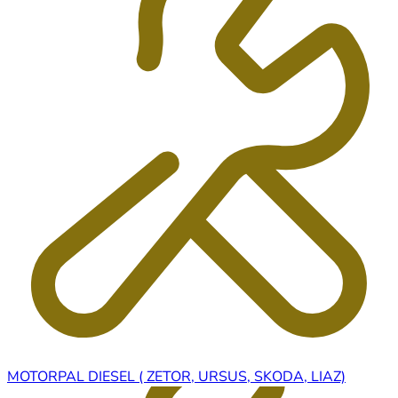
MOTORPAL DIESEL ( ZETOR, URSUS, SKODA, LIAZ)