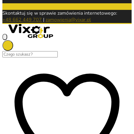
Skontaktuj się w sprawie zamówienia internetowego:
+48 662 449 707
|
zamowienia@vixar.pl