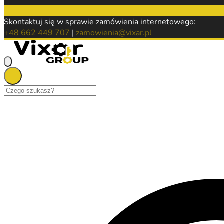
Skontaktuj się w sprawie zamówienia internetowego:
+48 662 449 707
|
zamowienia@vixar.pl