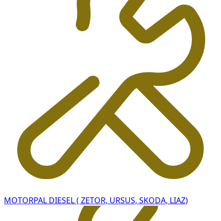
MOTORPAL DIESEL ( ZETOR, URSUS, SKODA, LIAZ)