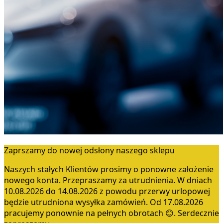
Zaprszamy do nowej odsłony naszego sklepu
Naszych stałych Klientów prosimy o ponowne założenie
nowego konta. Przepraszamy za utrudnienia. W dniach
10.08.2026 do 14.08.2026 z powodu przerwy urlopowej
będzie utrudniona wysyłka zamówień. Od 17.08.2026
pracujemy ponownie na pełnych obrotach 😊. Serdecznie