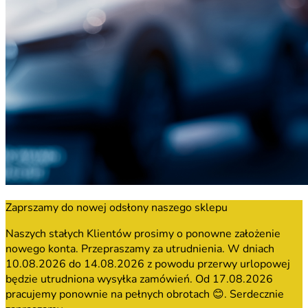
Zaprszamy do nowej odsłony naszego sklepu
Naszych stałych Klientów prosimy o ponowne założenie
nowego konta. Przepraszamy za utrudnienia. W dniach
10.08.2026 do 14.08.2026 z powodu przerwy urlopowej
będzie utrudniona wysyłka zamówień. Od 17.08.2026
pracujemy ponownie na pełnych obrotach 😊. Serdecznie