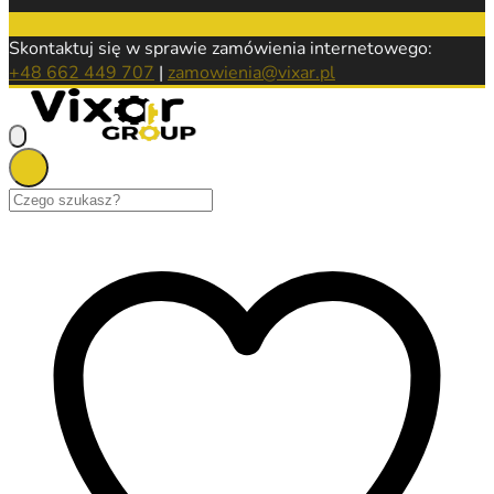
Skontaktuj się w sprawie zamówienia internetowego:
+48 662 449 707
|
zamowienia@vixar.pl