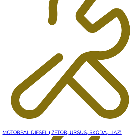
MOTORPAL DIESEL ( ZETOR, URSUS, SKODA, LIAZ)