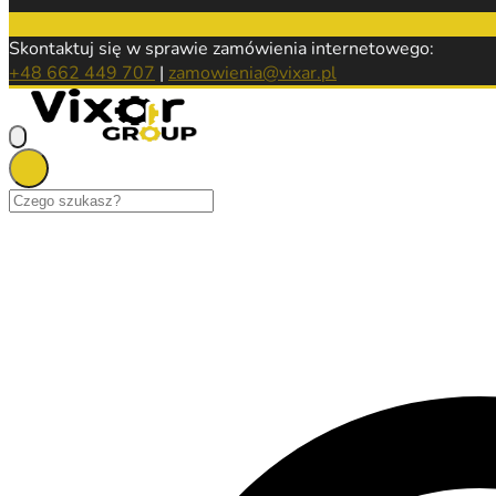
Skontaktuj się w sprawie zamówienia internetowego:
+48 662 449 707
|
zamowienia@vixar.pl