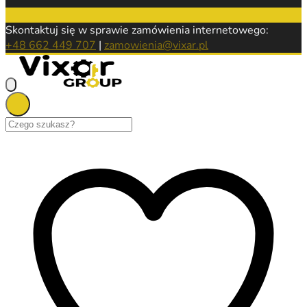
Skontaktuj się w sprawie zamówienia internetowego:
+48 662 449 707
|
zamowienia@vixar.pl