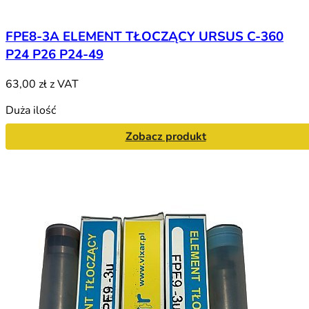
FPE8-3A ELEMENT TŁOCZĄCY URSUS C-360
P24 P26 P24-49
63,00 zł
z VAT
Duża ilość
Zobacz produkt