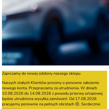
Zaprszamy do nowej odsłony naszego sklepu
Naszych stałych Klientów prosimy o ponowne założenie
nowego konta. Przepraszamy za utrudnienia. W dniach
10.08.2026 do 14.08.2026 z powodu przerwy urlopowej
będzie utrudniona wysyłka zamówień. Od 17.08.2026
pracujemy ponownie na pełnych obrotach 😊. Serdecznie