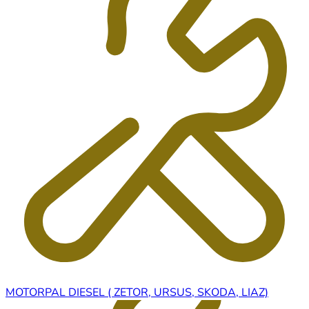
MOTORPAL DIESEL ( ZETOR, URSUS, SKODA, LIAZ)