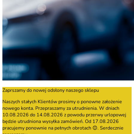
Zaprszamy do nowej odsłony naszego sklepu
Naszych stałych Klientów prosimy o ponowne założenie
nowego konta. Przepraszamy za utrudnienia. W dniach
10.08.2026 do 14.08.2026 z powodu przerwy urlopowej
będzie utrudniona wysyłka zamówień. Od 17.08.2026
pracujemy ponownie na pełnych obrotach 😊. Serdecznie