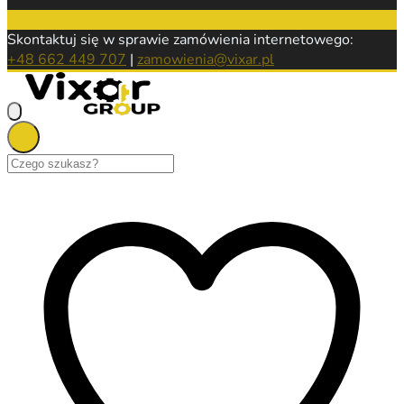
Skontaktuj się w sprawie zamówienia internetowego:
+48 662 449 707
|
zamowienia@vixar.pl