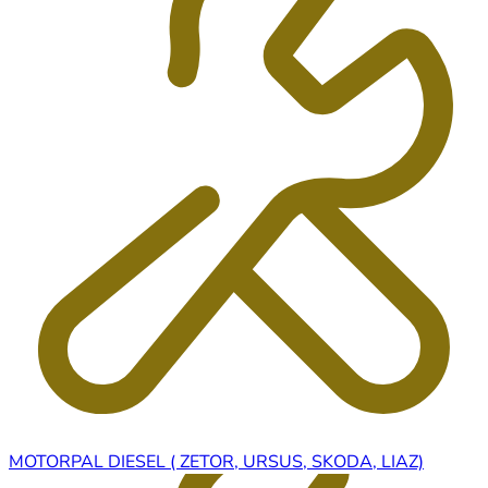
MOTORPAL DIESEL ( ZETOR, URSUS, SKODA, LIAZ)